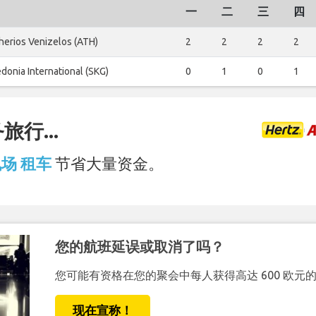
一
二
三
四
herios Venizelos (ATH)
2
2
2
2
donia International (SKG)
0
1
0
1
行...
 机场 租车
节省大量资金。
您的航班延误或取消了吗？
您可能有资格在您的聚会中每人获得高达 600 欧元
现在宣称！