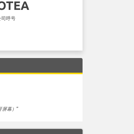
OTEA
公司呼号
开屏幕）
”