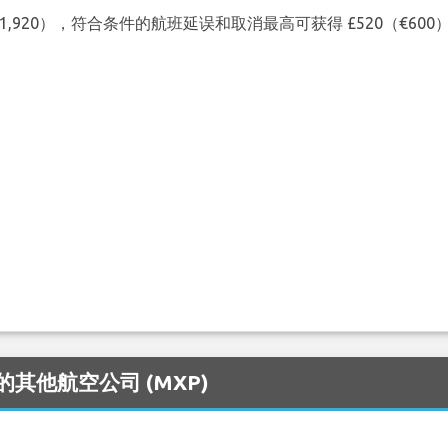
（€1,920），符合条件的航班延误和取消最高可获得 £520（€6
务的其他航空公司 (MXP)