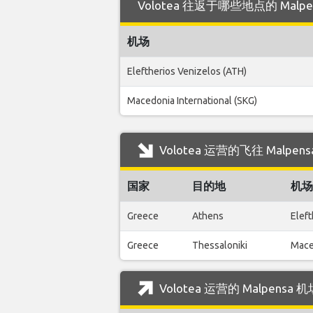
Volotea 往返于哪些地点的 Malp
机场
Eleftherios Venizelos (ATH)
Macedonia International (SKG)
Volotea 运营的飞往 Malp
国家
目的地
机场
Greece
Athens
Eleft
Greece
Thessaloniki
Mace
Volotea 运营的 Malpens