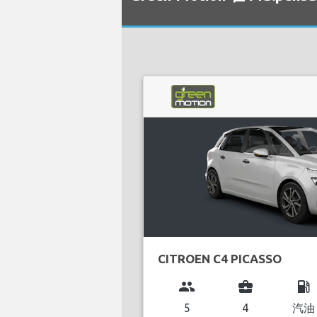
CITROEN C4 PICASSO
group
business_center
local_gas_station
5
4
汽油