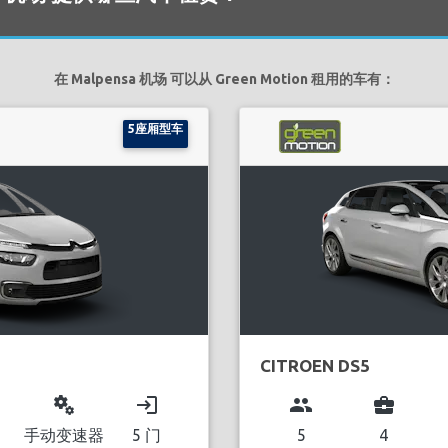
在 Malpensa 机场 可以从 Green Motion 租用的车有：
5座厢型车
CITROEN DS5
miscellaneous_services
login
group
business_center
手动变速器
5 门
5
4