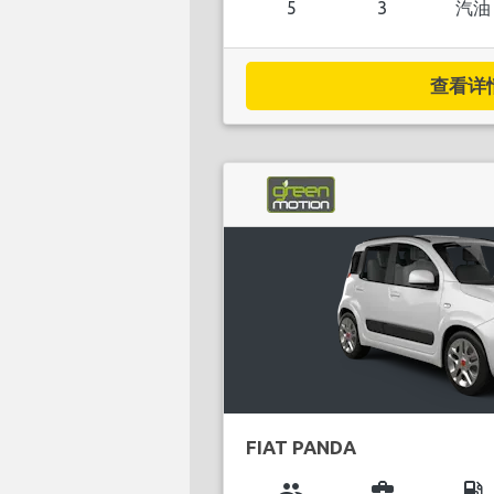
5
3
汽油
查看详情.
FIAT PANDA
group
business_center
local_gas_station