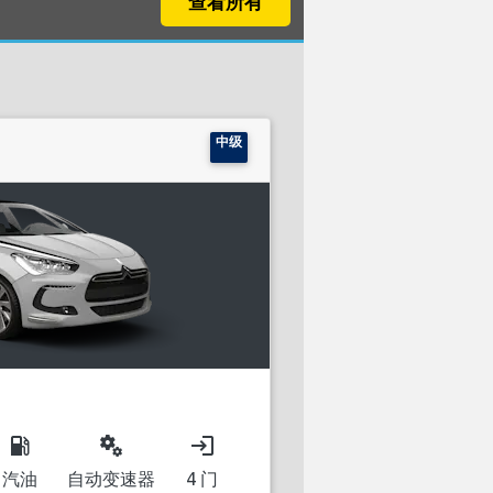
查看所有
中级
local_gas_station
miscellaneous_services
login
汽油
自动变速器
4 门