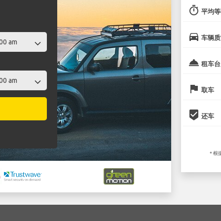
timer
平均等
directions_car
车辆质
room_service
租车台
flag
取车
beenhere
还车
* 