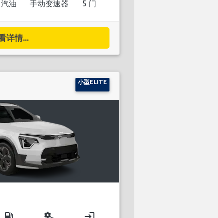
汽油
手动变速器
5 门
看详情...
小型ELITE
local_gas_station
miscellaneous_services
login