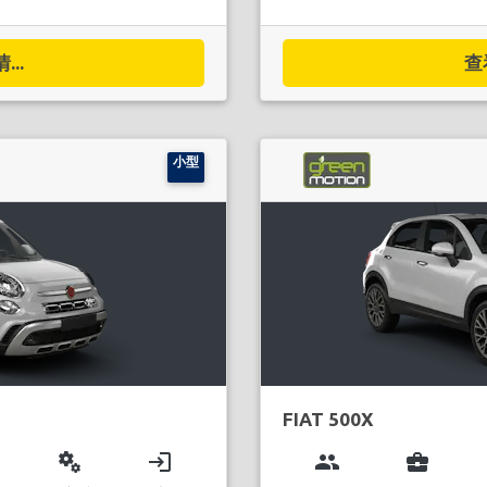
..
查
小型
FIAT 500X
miscellaneous_services
login
group
business_center