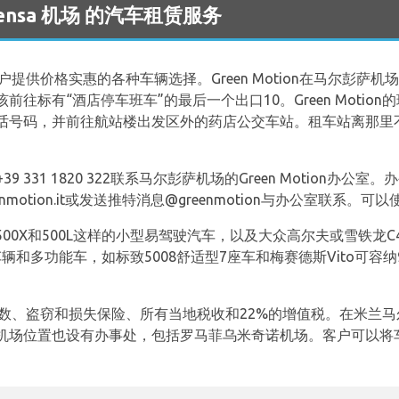
lpensa 机场 的汽车租赁服务
户提供价格实惠的各种车辆选择。Green Motion在马尔彭萨
往标有“酒店停车班车”的最后一个出口10。Green Motio
码，并前往航站楼出发区外的药店公交车站。租车站离那里不远。Gr
和+39 331 1820 322联系马尔彭萨机场的Green Motion办公室
eenmotion.it或发送推特消息@greenmotion与办公室联系
0X和500L这样的小型易驾驶汽车，以及大众高尔夫或雪铁龙C4 P
车辆和多功能车，如标致5008舒适型7座车和梅赛德斯Vito可
限公里数、盗窃和损失保险、所有当地税收和22%的增值税。在米兰马尔彭萨
机场位置也设有办事处，包括罗马菲乌米奇诺机场。客户可以将