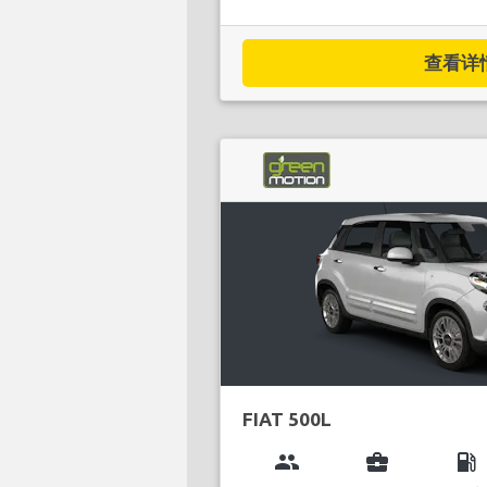
查看详情.
FIAT 500L
group
business_center
local_gas_station