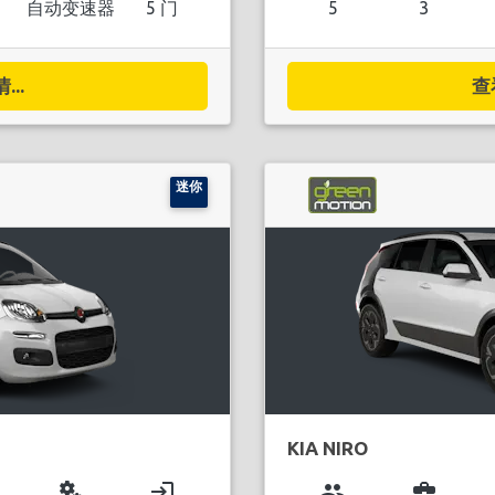
自动变速器
5 门
5
3
..
查
迷你
KIA NIRO
miscellaneous_services
login
group
business_center