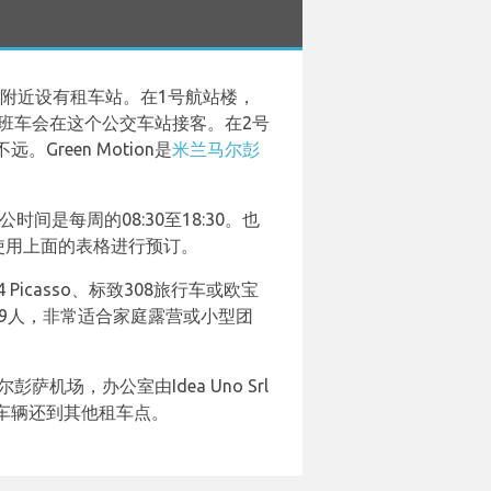
机场附近设有租车站。在1号航站楼，
n的班车会在这个公交车站接客。在2号
een Motion是
米兰马尔彭
。办公时间是每周的08:30至18:30。也
。可以使用上面的表格进行预订。
icasso、标致308旅行车或欧宝
容纳9人，非常适合家庭露营或小型团
机场，办公室由Idea Uno Srl
车辆还到其他租车点。