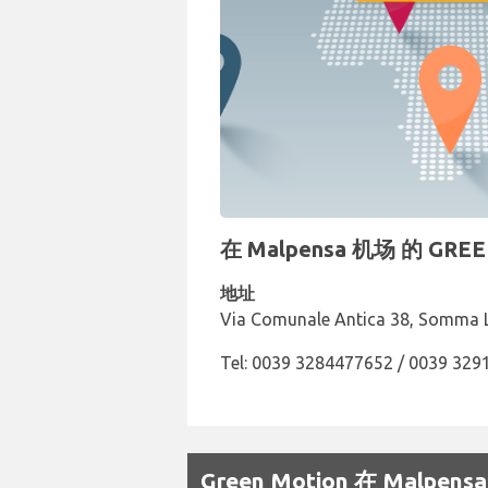
在 Malpensa 机场 的 G
地址
Via Comunale Antica 38, Somma 
Tel: 0039 3284477652 / 0039 32
Green Motion 在 Mal