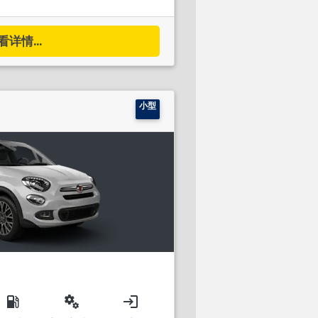
看详情...
小型
local_gas_station
miscellaneous_services
login