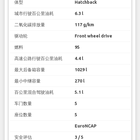
体型
Hatchback
城市行驶百公里油耗
6.3 l
二氧化碳排放量
117 g/km
驱动轮
Front wheel drive
燃料
95
高速公路行驶百公里油耗
4.4 l
最大后备箱容量
1029 l
最小中继容量
270 l
百公里混合驾驶油耗
5.1 l
车门数量
5
座位数量
5
EuroNCAP
安全评估
3 / 5