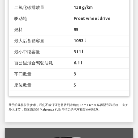
二氧化碳排放量
138 g/km
驱动轮
Front wheel drive
燃料
95
最大后备箱容量
1093 l
最小中继容量
311 l
百公里混合驾驶油耗
6.1 l
车门数量
3
座位数量
5
显示的规格仅供参考，我们不能保证您将收到准确的 Ford Fiesta 车辆型号和规格。 有关
具体细节，您应该通过 Malpensa 机场 与指定的汽车租赁公司联系。