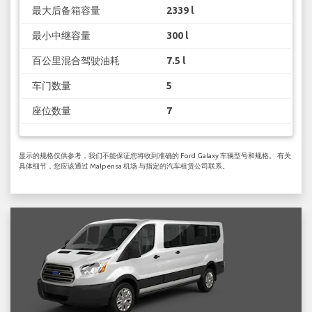
最大后备箱容量
2339 l
最小中继容量
300 l
百公里混合驾驶油耗
7.5 l
车门数量
5
座位数量
7
显示的规格仅供参考，我们不能保证您将收到准确的 Ford Galaxy 车辆型号和规格。 有关
具体细节，您应该通过 Malpensa 机场 与指定的汽车租赁公司联系。