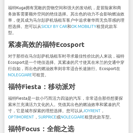
福特Kuga拥有宽敞的货物空间和强大的发动机，是冒险家和商
务旅客需要额外空间的绝佳选择。其出色的动力不会影响燃油效
率，使其成为马尔彭萨机场租车客户中追求奢华而无负罪感的理
想选择。您可以从
SICILY BY CAR
和
OK MOBILITY
租赁此款车
型。
紧凑高效的福特Ecosport
对于那些在马尔彭萨机场租车时寻求最佳性价比的人来说，福特
Ecosport是一个绝佳选择。其紧凑的尺寸使其在米兰的交通中穿
行自如，而出色的燃油效率则非常适合长途旅行。Ecosport在
NOLEGGIARE
可租赁。
福特Fiesta：移动派对
福特Fiesta是一款小巧而活力四溢的汽车，非常适合那些想要探
索米兰充满活力文化的人。凭借其出色的燃油效率和紧凑的尺
寸，它是城市探索的理想选择。您可以从
JOYRENT
，
OPTIMORENT
，
SURPRICE
或
NOLEGGIARE
租赁此款车型。
福特Focus：全能之选