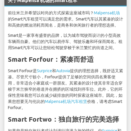
关于Malpensa 机场的Smart租车
前往米兰并希望以时尚的方式探索这座城市吗？
Malpensa机场
的Smart汽车租赁可以满足您的需求。Smart汽车以其紧凑的设计
和高效的燃油消耗而闻名，是商务和休闲旅行者的理想选择。
Smart是一家享有盛誉的品牌，以为城市驾驶而设计的小型高效
车辆而自豪。他们的汽车以易停车、驾驶乐趣和环保而闻名。租
用Smart汽车可以让您轻松驾驶穿梭于米兰繁忙的街道之间。
Smart Forfour：紧凑而舒适
Smart Forfour是
Surprice
和
Autovia
提供的理想选择，既舒适又紧
凑。尽管尺寸较小，Forfour提供了足够的空间供四名乘客使
用，非常适合小家庭或一群朋友。其紧凑的设计使其非常适合穿
梭于米兰狭窄的巷道并在拥挤的区域找到停车位。此外，它的环
保性意味着您可以在减少碳排放的同时探索这座城市。因此，如
果您想要无与伦比的
Malpensa机场汽车租赁
价格，请考虑Smart
Forfour。
Smart Fortwo：独自旅行的完美选择
如果您是独自旅行者或计划进行浪漫之旅的情侣，由
Surprice
和