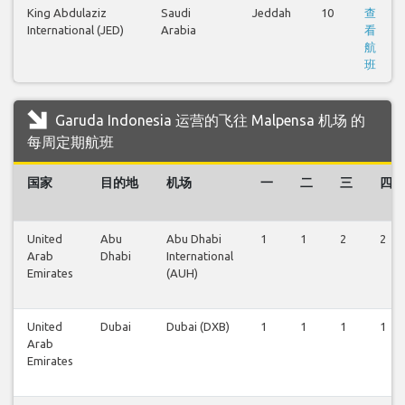
King Abdulaziz
Saudi
Jeddah
10
查
International (JED)
Arabia
看
航
班
Garuda Indonesia 运营的飞往 Malpensa 机场 的
每周定期航班
国家
目的地
机场
一
二
三
四
United
Abu
Abu Dhabi
1
1
2
2
Arab
Dhabi
International
Emirates
(AUH)
United
Dubai
Dubai (DXB)
1
1
1
1
Arab
Emirates