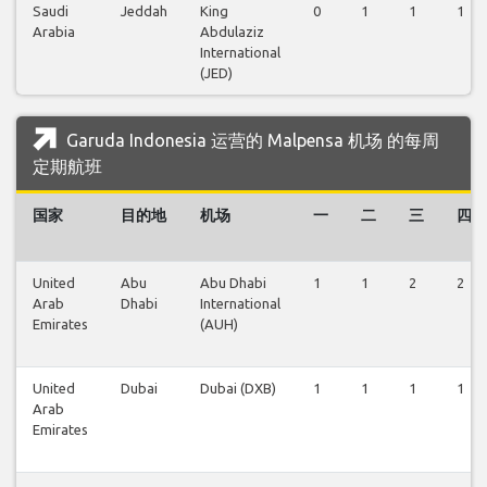
Saudi
Jeddah
King
0
1
1
1
Arabia
Abdulaziz
International
(JED)
Garuda Indonesia 运营的 Malpensa 机场 的每周
定期航班
国家
目的地
机场
一
二
三
四
United
Abu
Abu Dhabi
1
1
2
2
Arab
Dhabi
International
Emirates
(AUH)
United
Dubai
Dubai (DXB)
1
1
1
1
Arab
Emirates