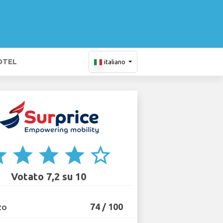
OTEL
italiano
ar
star
star
star
star_border
Votato 7,2 su 10
74 / 100
ZO