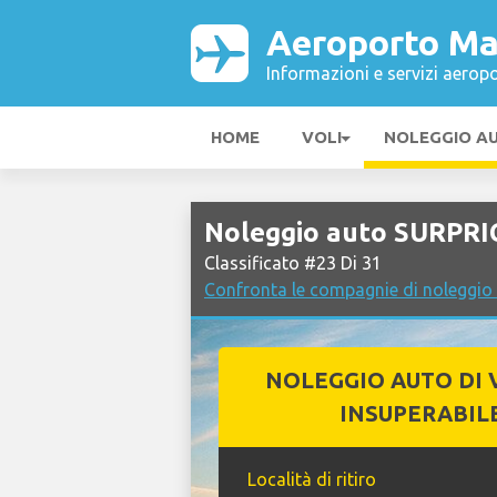
Aeroporto Ma
Informazioni e servizi aeropo
HOME
VOLI
NOLEGGIO A
Noleggio auto SURPRI
Classificato #23 Di 31
Confronta le compagnie di noleggio
NOLEGGIO AUTO DI 
INSUPERABIL
Località di ritiro