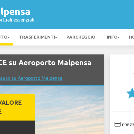
lpensa
rtuali essenziali
UTO
TRASFERIMENTI
PARCHEGGIO
INFO
H
CE su Aeroporto Malpensa
 auto su Aeroporto Malpensa
st
VALORE
E
credit_card
PREZ