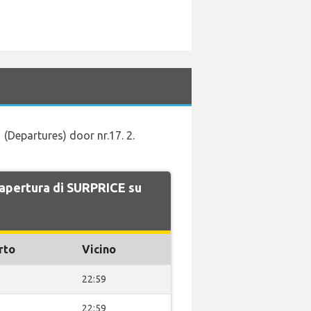
 (Departures) door nr.17. 2.
i apertura di SURPRICE su
rto
Vicino
0
22:59
0
22:59