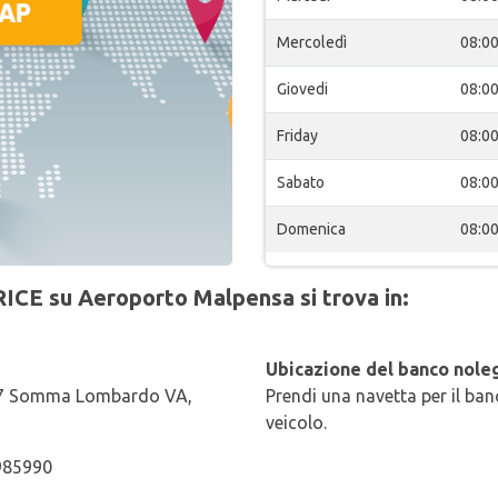
Mercoledì
08:0
Giovedi
08:0
Friday
08:0
Sabato
08:0
Domenica
08:0
RICE su Aeroporto Malpensa si trova in:
Ubicazione del banco noleg
1017 Somma Lombardo VA,
Prendi una navetta per il banc
veicolo.
985990