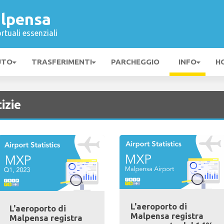
lpensa
rtuali essenziali
UTO
TRASFERIMENTI
PARCHEGGIO
INFO
H
izie
L'aeroporto di
L'aeroporto di
Malpensa registra
Malpensa registra