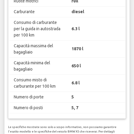
Ruote motrici
full
Carburante
diesel
Consumo di carburante
per la guida in autostrada
6.3 l
per 100 km
Capacità massima del
1870 l
bagagliaio
Capacità minima del
650 l
bagagliaio
Consumo misto di
6.8 l
carburante per 100 km
Numero di porte
5
Numero di posti
5, 7
Le specifiche mostrate sono solo a scopo informativo, non possiamo garantire
l'esatto modello e le specifiche del veicolo BMW X5 che riceverai. Per dettagli