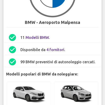
BMW - Aeroporto Malpensa
check_circle
11
Modelli BMW
.
check_circle
Disponibile da
4 fornitori
.
check_circle
99 BMW preventivi di autonoleggio cercati.
Modelli popolari di BMW da noleggiare: