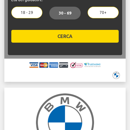
18 - 29
70+
30 - 69
CERCA