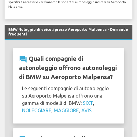
specifici è necessario verificare con la società di autonoleggio indicata su Aeroporto
Malpensa.
BMW Noleggio di veicoli presso Aeroporto Malpensa - Domande
frequenti
question_answer
Quali compagnie di
autonoleggio offrono autonoleggi
di BMW su Aeroporto Malpensa?
Le seguenti compagnie di autonoleggio
su Aeroporto Malpensa offrono una
gamma di modelli di BMW:
SIXT
,
NOLEGGIARE
,
MAGGIORE
,
AVIS