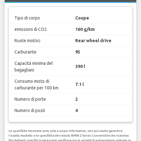
Tipo di corpo
Coupe
emissioni di CO2
160 g/km
Ruote motrici
Rear wheel drive
Carburante
95
Capacità minima del
390 l
bagagliaio
Consumo misto di
7.1 l
carburante per 100 km
Numero di porte
2
Numero di posti
4
Le specifiche mostrate sono solo a scopo informativo, non possiamo garantire
l'esatto modello e le specifiche del veicolo BMW 2 Series Convertible che riceverai.
Per dettagli specifici è necessario verificare con la società di autonoleggio indicata su