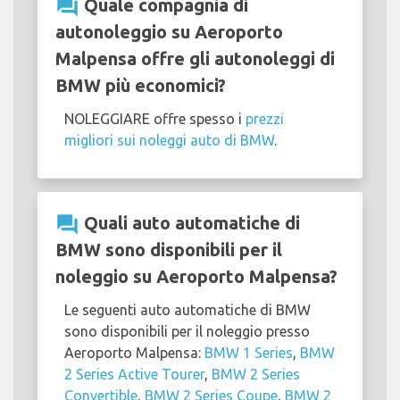
question_answer
Quale compagnia di
autonoleggio su Aeroporto
Malpensa offre gli autonoleggi di
BMW più economici?
NOLEGGIARE offre spesso i
prezzi
migliori sui noleggi auto di BMW
.
question_answer
Quali auto automatiche di
BMW sono disponibili per il
noleggio su Aeroporto Malpensa?
Le seguenti auto automatiche di BMW
sono disponibili per il noleggio presso
Aeroporto Malpensa:
BMW 1 Series
,
BMW
2 Series Active Tourer
,
BMW 2 Series
Convertible
,
BMW 2 Series Coupe
,
BMW 2