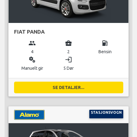
FIAT PANDA
group
business_center
local_gas_station
4
2
Bensin
miscellaneous_services
login
Manuelt gir
5 Dør
SE DETALJER...
STASJONSVOGN