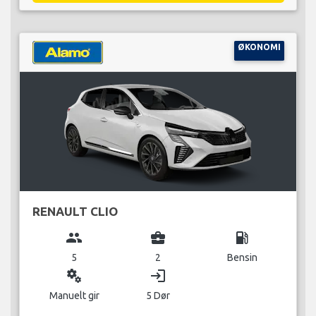
ØKONOMI
RENAULT CLIO
group
business_center
local_gas_station
5
2
Bensin
miscellaneous_services
login
Manuelt gir
5 Dør