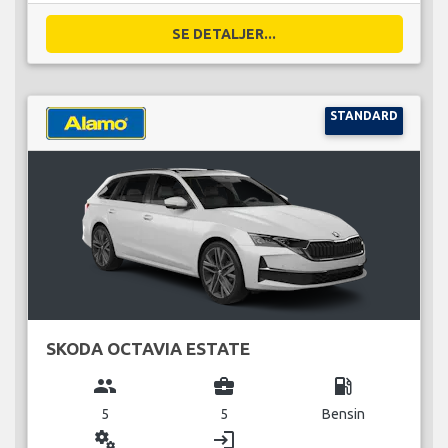
SE DETALJER...
STANDARD
SKODA OCTAVIA ESTATE
group
business_center
local_gas_station
5
5
Bensin
miscellaneous_services
login