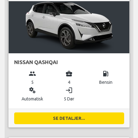
NISSAN QASHQAI
group
business_center
local_gas_station
5
4
Bensin
miscellaneous_services
login
Automatisk
5 Dør
SE DETALJER...