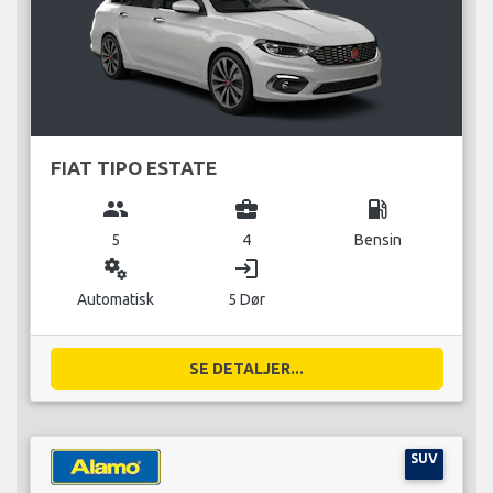
FIAT TIPO ESTATE
group
business_center
local_gas_station
5
4
Bensin
miscellaneous_services
login
Automatisk
5 Dør
SE DETALJER...
SUV