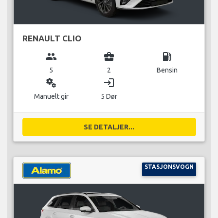
RENAULT CLIO
group
business_center
local_gas_station
5
2
Bensin
miscellaneous_services
login
Manuelt gir
5 Dør
SE DETALJER...
STASJONSVOGN