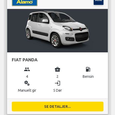
FIAT PANDA
group
business_center
local_gas_station
4
2
Bensin
miscellaneous_services
login
Manuelt gir
5 Dør
SE DETALJER...