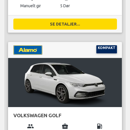
Manuelt gir
5 Dør
SE DETALJER...
KOMPAKT
VOLKSWAGEN GOLF
group
business_center
local_gas_station