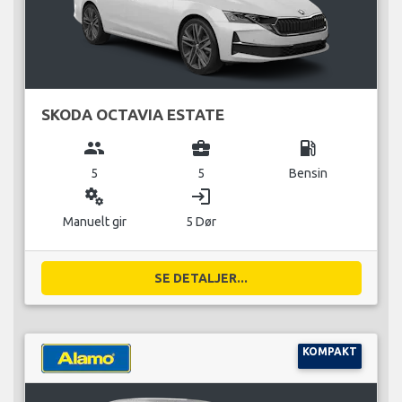
SKODA OCTAVIA ESTATE
group
business_center
local_gas_station
5
5
Bensin
miscellaneous_services
login
Manuelt gir
5 Dør
SE DETALJER...
KOMPAKT