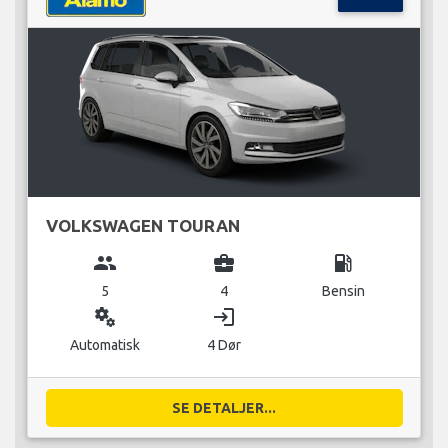
VOLKSWAGEN TOURAN
group
business_center
local_gas_station
5
4
Bensin
miscellaneous_services
login
Automatisk
4 Dør
SE DETALJER...