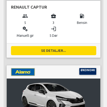
RENAULT CAPTUR
group
business_center
local_gas_station
5
3
Bensin
miscellaneous_services
login
Manuelt gir
5 Dør
SE DETALJER...
ØKONOMI