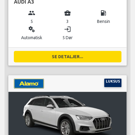
AUDI A3
group
business_center
local_gas_station
5
3
Bensin
miscellaneous_services
login
Automatisk
5 Dør
SE DETALJER...
LUKSUS