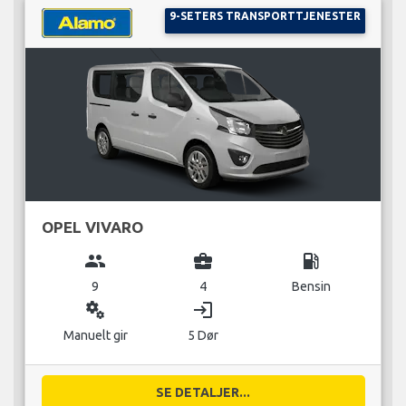
9-SETERS TRANSPORTTJENESTER
OPEL VIVARO
group
business_center
local_gas_station
9
4
Bensin
miscellaneous_services
login
Manuelt gir
5 Dør
SE DETALJER...