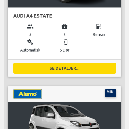
AUDI A4 ESTATE
group
business_center
local_gas_station
5
5
Bensin
miscellaneous_services
login
Automatisk
5 Dør
SE DETALJER...
MINI