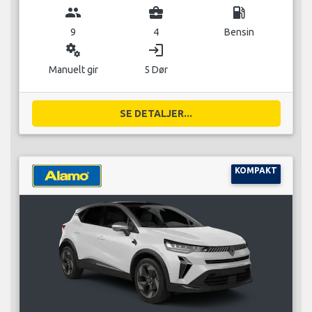
group
business_center
local_gas_station
9
4
Bensin
miscellaneous_services
login
Manuelt gir
5 Dør
SE DETALJER...
KOMPAKT