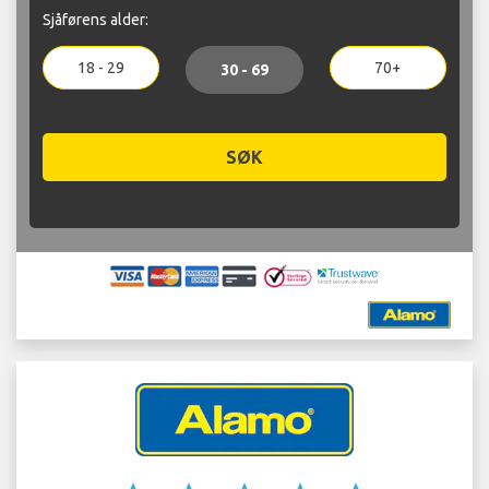
Sjåførens alder:
18 - 29
70+
30 - 69
SØK