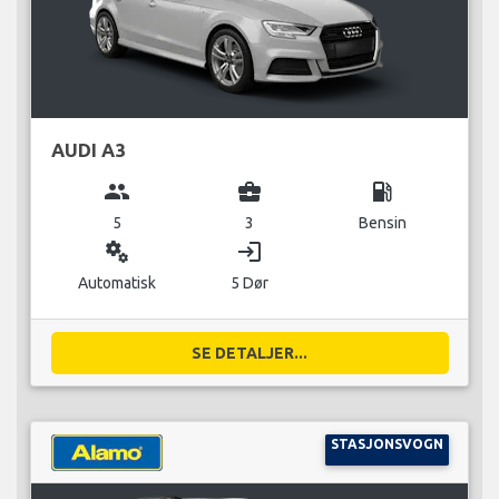
AUDI A3
group
business_center
local_gas_station
5
3
Bensin
miscellaneous_services
login
Automatisk
5 Dør
SE DETALJER...
STASJONSVOGN