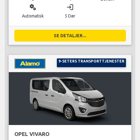
miscellaneous_services
login
Automatisk
5 Dør
SE DETALJER...
9-SETERS TRANSPORTTJENESTER
OPEL VIVARO