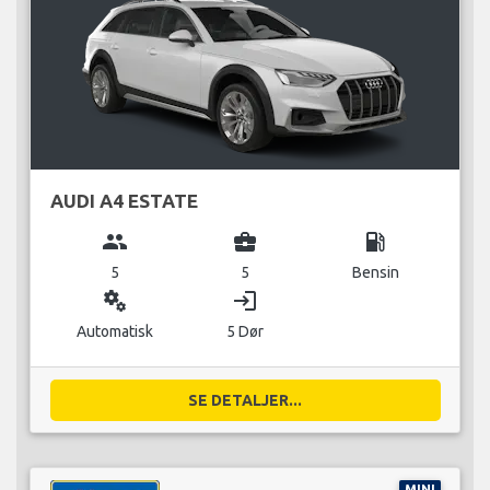
AUDI A4 ESTATE
group
business_center
local_gas_station
5
5
Bensin
miscellaneous_services
login
Automatisk
5 Dør
SE DETALJER...
MINI