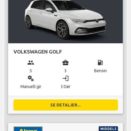
VOLKSWAGEN GOLF
group
business_center
local_gas_station
5
3
Bensin
miscellaneous_services
login
Manuelt gir
5 Dør
SE DETALJER...
MIDDELS