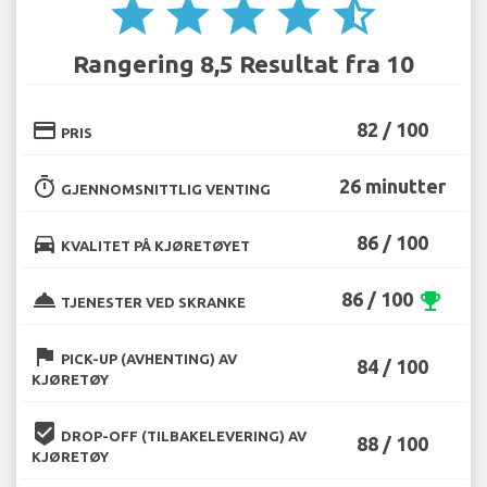
star
star
star
star
star_half
Rangering 8,5 Resultat fra 10
credit_card
82 / 100
PRIS
timer
26 minutter
GJENNOMSNITTLIG VENTING
directions_car
86 / 100
KVALITET PÅ KJØRETØYET
room_service
86 / 100
emoji_events
TJENESTER VED SKRANKE
flag
PICK-UP (AVHENTING) AV
84 / 100
KJØRETØY
beenhere
DROP-OFF (TILBAKELEVERING) AV
88 / 100
KJØRETØY