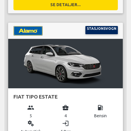
SE DETALJER...
STASJONSVOGN
FIAT TIPO ESTATE
group
business_center
local_gas_station
5
4
Bensin
miscellaneous_services
login