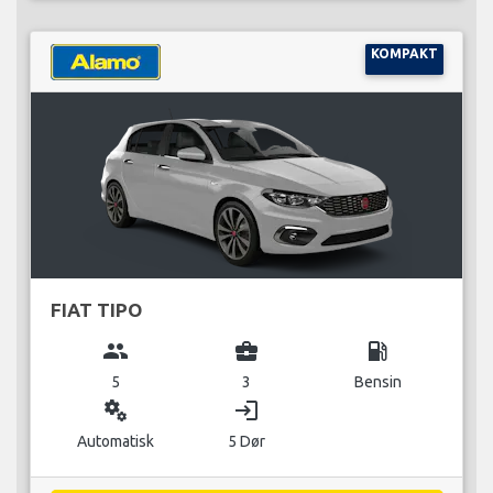
KOMPAKT
FIAT TIPO
group
business_center
local_gas_station
5
3
Bensin
miscellaneous_services
login
Automatisk
5 Dør