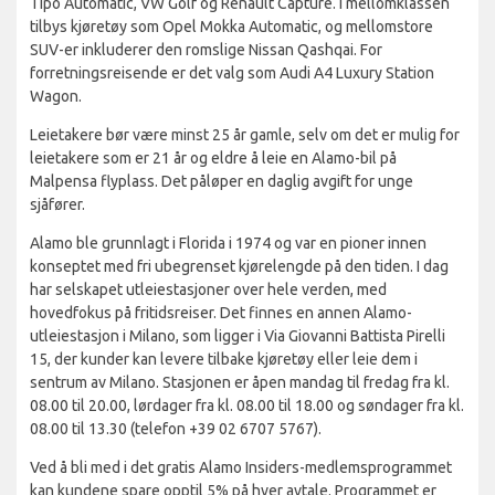
Tipo Automatic, VW Golf og Renault Capture. I mellomklassen
tilbys kjøretøy som Opel Mokka Automatic, og mellomstore
SUV-er inkluderer den romslige Nissan Qashqai. For
forretningsreisende er det valg som Audi A4 Luxury Station
Wagon.
Leietakere bør være minst 25 år gamle, selv om det er mulig for
leietakere som er 21 år og eldre å leie en Alamo-bil på
Malpensa flyplass. Det påløper en daglig avgift for unge
sjåfører.
Alamo ble grunnlagt i Florida i 1974 og var en pioner innen
konseptet med fri ubegrenset kjørelengde på den tiden. I dag
har selskapet utleiestasjoner over hele verden, med
hovedfokus på fritidsreiser. Det finnes en annen Alamo-
utleiestasjon i Milano, som ligger i Via Giovanni Battista Pirelli
15, der kunder kan levere tilbake kjøretøy eller leie dem i
sentrum av Milano. Stasjonen er åpen mandag til fredag fra kl.
08.00 til 20.00, lørdager fra kl. 08.00 til 18.00 og søndager fra kl.
08.00 til 13.30 (telefon +39 02 6707 5767).
Ved å bli med i det gratis Alamo Insiders-medlemsprogrammet
kan kundene spare opptil 5% på hver avtale. Programmet er