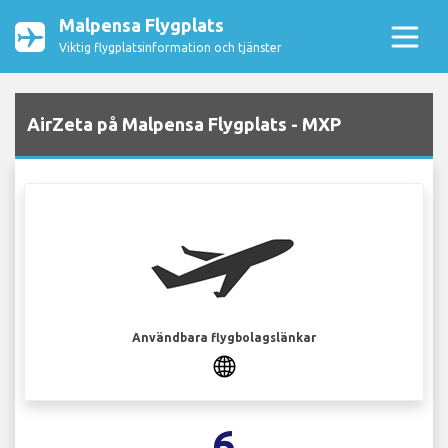
Malpensa Flygplats
Viktig flygplatsinformation och tjänster
AirZeta på Malpensa Flygplats - MXP
Användbara flygbolagslänkar
6