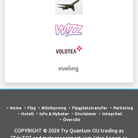
Home
Flyg
Biluthyrning
Flygplatstransfer
Parkering
Hotell
Info & Nyheter
Disclaimer
Integritet
Översikt
COPYRIGHT © 2026 Try Quantum OU trading as
"TripTQ" and malpensaairport.com (also known as