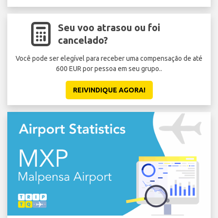
Seu voo atrasou ou foi
cancelado?
Você pode ser elegível para receber uma compensação de até
Ev
600 EUR por pessoa em seu grupo..
V
REIVINDIQUE AGORA!