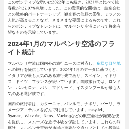
このポジティブな勢いは2022年にも続き、2021年と比べて旅
客数が122.07%急増しました。この驚異的な回復は、航空会社
との戦略的パートナーシップ、観光客の信頼の回復、ミラノの
人気が高まることなど、さまざまな要因によるものです。これ
らのポジティブなトレンドは、マルペンサ空港にとって将来有
望なものを示唆しています。
2024年1月のマルペンサ空港のフラ
イト統計
マルペンサ空港は国内外の旅行ニーズに対応し、
多様な目的地
への旅行を提供しています。2024年1月のデータに基づくと、
イタリアが最も人気のある旅行先であり、スペイン、イギリ
ス、ドイツ、フランスが続いています。国際旅行では、ロンド
ン、バルセロナ、パリ、マドリード、イスタンブールが最も人
気のある選択肢です。
国内の旅行者は、カターニャ、パレルモ、ナポリ、バーリ、ラ
メージア・テルメを好んで利用しています。easyJet、
Ryanair、Wizz Air、Neos、Vuelingなどの航空会社が頻繁な便
を提供し、スムーズな旅行体験を保証しています。これらの洞
察は、マルペンサ空港が地域の重要な交通ハブとしての役割を