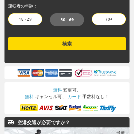
運転者の年齢：
18 - 29
70+
30 - 69
検索
無料
変更可、
無料
キャンセル可、
カード
手数料なし！
airport_shuttle
空港交通が必要ですか？
最低