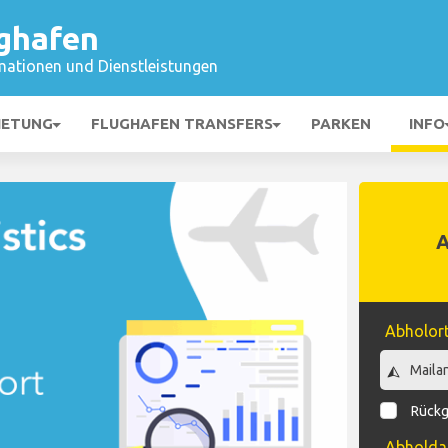
ghafen
mationen und Dienstleistungen
IETUNG
FLUGHAFEN TRANSFERS
PARKEN
INFO
Abholor
Rückg
Abhold