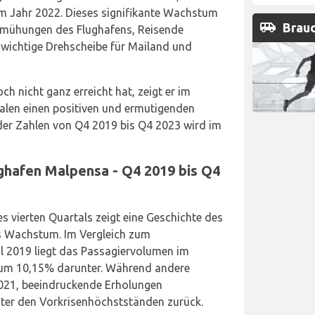
im Jahr 2022. Dieses signifikante Wachstum
airport_shuttle
Brauc
Bemühungen des Flughafens, Reisende
 wichtige Drehscheibe für Mailand und
h nicht ganz erreicht hat, zeigt er im
talen einen positiven und ermutigenden
e der Zahlen von Q4 2019 bis Q4 2023 wird im
hafen Malpensa - Q4 2019 bis Q4
s vierten Quartals zeigt eine Geschichte des
es Wachstum. Im Vergleich zum
al 2019 liegt das Passagiervolumen im
 um 10,15% darunter. Während andere
2021, beeindruckende Erholungen
inter den Vorkrisenhöchstständen zurück.